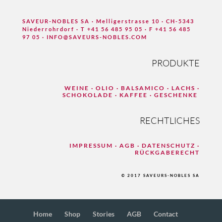
SAVEUR-NOBLES SA ·
Melligerstrasse 10 · CH-5343
Niederrohrdorf ·
T +41 56 485 95 05 ·
F +41 56 485
97 05 ·
INFO@SAVEURS-NOBLES.COM
PRODUKTE
WEINE ·
OLIO ·
BALSAMICO · LACHS
·
SCHOKOLADE ·
KAFFEE ·
GESCHENKE
RECHTLICHES
IMPRESSUM ·
AGB ·
DATENSCHUTZ ·
RÜCKGABERECHT
© 2017 SAVEURS-NOBLES SA
Home
Shop
Stories
AGB
Contact