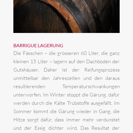
BARRIGUE LAGERUNG
Die Fässchen – die grösseren 60 Liter, die ganz
kleinen 15 Liter – lagern auf den Dachböden der
Gutshäuser. Daher ist der Reifungsprozess
unmittelbar den Jahreszeiten und den daraus
resultierenden Temperaturschwankungen
unterworfen. Im Winter stoppt die Gärung, dafür
werden durch die Kälte Trübstoffe ausgefällt. Im
Sommer kommt die Gärung wieder in Gang, die
Hitze sorgt dafür, dass immer mehr verdunstet
und der Essig dichter wird. Das Resultat der