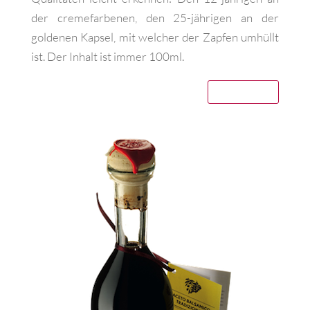
der cremefarbenen, den 25-jährigen an der
goldenen Kapsel, mit welcher der Zapfen umhüllt
ist. Der Inhalt ist immer 100ml.
ZUM SHOP